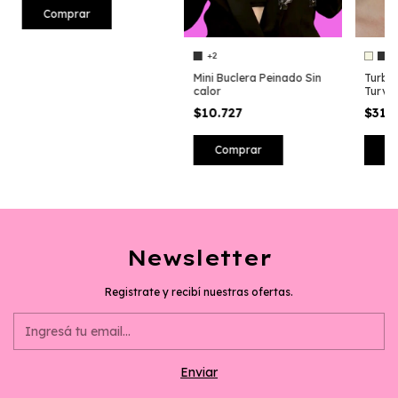
Comprar
+2
+
Mini Buclera Peinado Sin
Turban
calor
Turvi
$10.727
$31.
Comprar
C
Newsletter
Registrate y recibí nuestras ofertas.