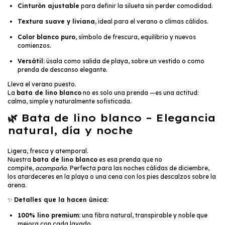
Cinturón ajustable
para definir la silueta sin perder comodidad.
Textura suave y liviana
, ideal para el verano o climas cálidos.
Color blanco puro
, símbolo de frescura, equilibrio y nuevos
comienzos.
Versátil:
úsala como salida de playa, sobre un vestido o como
prenda de descanso elegante.
Lleva el verano puesto.
La
bata de lino blanco
no es solo una prenda —es una actitud:
calma, simple y naturalmente sofisticada.
🌿
Bata de lino blanco – Elegancia
natural, día y noche
Ligera, fresca y atemporal.
Nuestra
bata de lino blanco
es esa prenda que no
compite,
acompaña
. Perfecta para las noches cálidas de diciembre,
los atardeceres en la playa o una cena con los pies descalzos sobre la
arena.
✨
Detalles que la hacen única:
100% lino premium:
una fibra natural, transpirable y noble que
mejora con cada lavado.