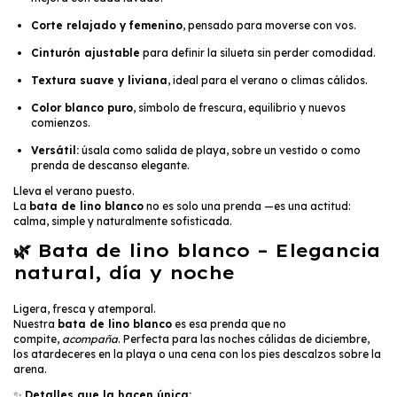
Corte relajado y femenino
, pensado para moverse con vos.
Cinturón ajustable
para definir la silueta sin perder comodidad.
Textura suave y liviana
, ideal para el verano o climas cálidos.
Color blanco puro
, símbolo de frescura, equilibrio y nuevos
comienzos.
Versátil:
úsala como salida de playa, sobre un vestido o como
prenda de descanso elegante.
Lleva el verano puesto.
La
bata de lino blanco
no es solo una prenda —es una actitud:
calma, simple y naturalmente sofisticada.
🌿
Bata de lino blanco – Elegancia
natural, día y noche
Ligera, fresca y atemporal.
Nuestra
bata de lino blanco
es esa prenda que no
compite,
acompaña
. Perfecta para las noches cálidas de diciembre,
los atardeceres en la playa o una cena con los pies descalzos sobre la
arena.
✨
Detalles que la hacen única: