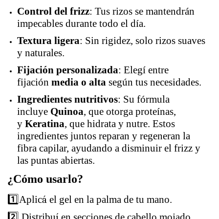
Control del frizz
: Tus rizos se mantendrán
impecables durante todo el día.
Textura ligera
: Sin rigidez, solo rizos suaves
y naturales.
Fijación personalizada
: Elegí entre
fijación
media o alta
según tus necesidades.
Ingredientes nutritivos
: Su fórmula
incluye
Quinoa
, que otorga proteínas,
y
Keratina
, que hidrata y nutre. Estos
ingredientes juntos reparan y regeneran la
fibra capilar, ayudando a disminuir el frizz y
las puntas abiertas.
¿Cómo usarlo?
1️⃣
Aplic
á
el gel en la palma de tu mano.
2️⃣ Distribu
í
en secciones de cabello mojado.