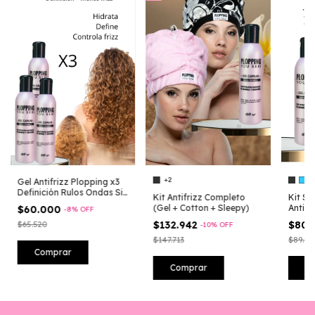
+2
Gel Antifrizz Plopping x3
Definición Rulos Ondas Sin
Kit Antifrizz Completo
Kit S
Frizz No Acartona
(Gel + Cotton + Sleepy)
Antifr
$60.000
-
8
%
OFF
$132.942
$80.
$65.520
-
10
%
OFF
$147.713
$89.47
Comprar
C