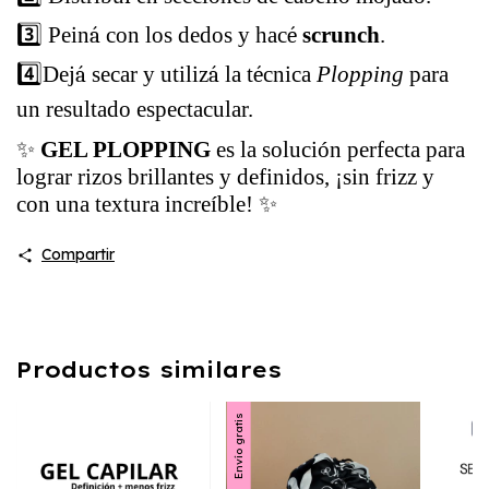
3️⃣ Pein
á
con los dedos y hac
é
scrunch
.
4️⃣
Dej
á
secar y utiliz
á
la t
é
cnica
Plopping
para
un resultado espectacular.
✨
GEL PLOPPING
es la solución perfecta para
lograr rizos brillantes y definidos, ¡sin frizz y
con una textura increíble!
✨
Compartir
Productos similares
Envío gratis