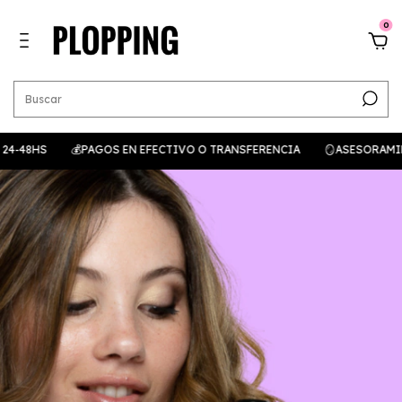
0
HS
💰PAGOS EN EFECTIVO O TRANSFERENCIA
🪞ASESORAMIENTO SI